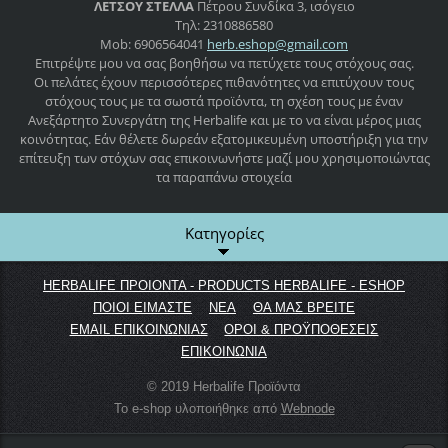
ΛΕΤΣΟΥ ΣΤΕΛΛΑ
Πέτρου Συνδίκα 3, ισόγειο
Τηλ: 2310886580
Mob: 6906564041
herb.esh
op@gmail
.com
Επιτρέψτε μου να σας βοηθήσω να πετύχετε τους στόχους σας.
Οι πελάτες έχουν περισσότερες πιθανότητες να επιτύχουν τους
στόχους τους με τα σωστά προϊόντα, τη σχέση τους με έναν
Ανεξάρτητο Συνεργάτη της Herbalife και με το να είναι μέρος μιας
κοινότητας. Εάν θέλετε δωρεάν εξατομικευμένη υποστήριξη για την
επίτευξη των στόχων σας επικοινωνήστε μαζί μου χρησιμοποιώντας
τα παραπάνω στοιχεία
Κατηγορίες
HERBALIFE ΠΡΟΙΟΝΤΑ - PRODUCTS HERBALIFE - ESHOP
ΠΟΙΟΙ ΕΙΜΑΣΤΕ
ΝΕΑ
ΘΑ ΜΑΣ ΒΡΕΙΤΕ
EMAIL ΕΠΙΚΟΙΝΩΝΙΑΣ
ΟΡΟΙ & ΠΡΟΫΠΟΘΕΣΕΙΣ
ΕΠΙΚΟΙΝΩΝΙΑ
© 2019 Herbalife Προϊόντα
Το e-shop υλοποιήθηκε από
Webnode