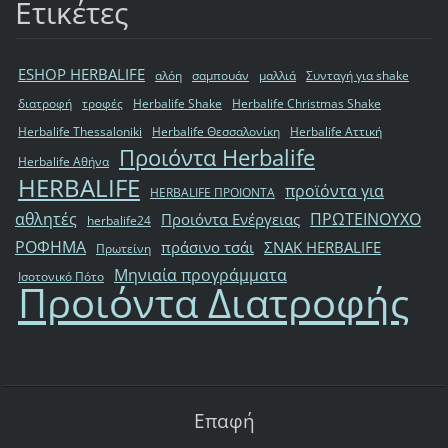
Ετικέτες
ESHOP HERBALIFE
αλόη
σαμπουάν
μαλλιά
Συνταγή για shake
διατροφή
τροφές
Herbalife Shake
Herbalife Christmas Shake
Herbalife Thessaloniki
Herbalife Θεσσαλονίκη
Herbalife Αττική
Προιόντα Herbalife
Herbalife Αθήνα
HERBALIFE
προϊόντα για
HERBALIFE ΠΡΟΙΟΝΤΑ
αθλητές
ΠΡΩΤΕΙΝΟΥΧΟ
Προιόντα Ενέργειας
herbalife24
ΡΟΦΗΜΑ
πράσινο τσάι
ΣΝΑΚ HERBALIFE
Πρωτείνη
Μηνιαία προγράμματα
Ισοτονικό Πότο
Προιόντα Διατροφής
Επαφή