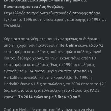
και Μοριακής Διατροφής «Mark Hughes»
στο
Πανεπιστήμιο του Λος Άντζελες
.
Στην Ελλάδα τα προϊόντα εξωτερικής διατροφής πήραν
έγκριση το 1996 και της εσωτερικής διατροφής το 1998 ως
ΤΡΟΦΙΜΑ.
Χάρη στα αποτελέσματα που είχαν αμέσως οι άνθρωποι
από τη χρήση των προϊόντων η
Herbalife
έκανε τζίρο $2
εκατομμύρια σε πωλήσεις από τον πρώτο κιόλας χρόνο!
Και τον δεύτερο χρόνο, το 1981 έκανε πάνω από $10
εκατομμύρια σε πωλήσεις! Έως το 1990 οι πωλήσεις
έφτασαν τα $134 εκατομμύρια και τότε ήταν που η
Herbalife απογειώθηκε στην κυριολεξία. Το 1996 η
Herbalife έκανε $1 δις σε πωλήσεις, το 2004 έφτασε τα $2,1
δις, και από τότε έχει 20% αύξηση του τζίρου της ΚΑΘΕ
χρόνο!!
Το 2014 έκλεισε με 5 δις $ τζίρο
!!
Οπότε η Herbalife χρειάστηκε 16 χρόνια για να γίνει