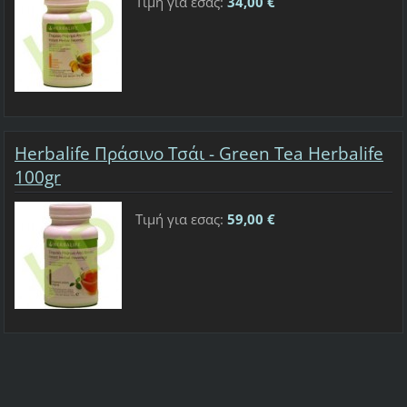
Τιμή για εσας:
34,00 €
Herbalife Πράσινο Τσάι - Green Tea Herbalife
100gr
Τιμή για εσας:
59,00 €