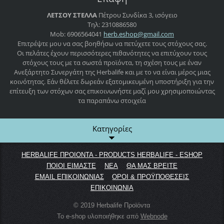
ΛΕΤΣΟΥ ΣΤΕΛΛΑ
Πέτρου Συνδίκα 3, ισόγειο
Τηλ: 2310886580
Mob: 6906564041
herb.esh
op@gmail
.com
Επιτρέψτε μου να σας βοηθήσω να πετύχετε τους στόχους σας.
Οι πελάτες έχουν περισσότερες πιθανότητες να επιτύχουν τους
στόχους τους με τα σωστά προϊόντα, τη σχέση τους με έναν
Ανεξάρτητο Συνεργάτη της Herbalife και με το να είναι μέρος μιας
κοινότητας. Εάν θέλετε δωρεάν εξατομικευμένη υποστήριξη για την
επίτευξη των στόχων σας επικοινωνήστε μαζί μου χρησιμοποιώντας
τα παραπάνω στοιχεία
Κατηγορίες
HERBALIFE ΠΡΟΙΟΝΤΑ - PRODUCTS HERBALIFE - ESHOP
ΠΟΙΟΙ ΕΙΜΑΣΤΕ
ΝΕΑ
ΘΑ ΜΑΣ ΒΡΕΙΤΕ
EMAIL ΕΠΙΚΟΙΝΩΝΙΑΣ
ΟΡΟΙ & ΠΡΟΫΠΟΘΕΣΕΙΣ
ΕΠΙΚΟΙΝΩΝΙΑ
© 2019 Herbalife Προϊόντα
Το e-shop υλοποιήθηκε από
Webnode