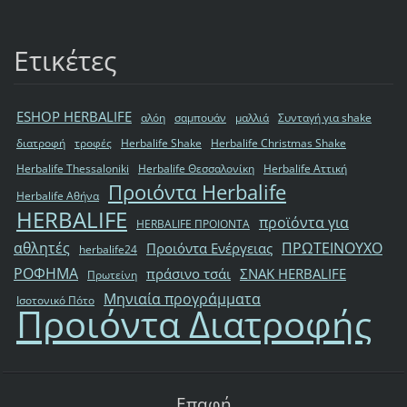
Ετικέτες
ESHOP HERBALIFE
αλόη
σαμπουάν
μαλλιά
Συνταγή για shake
διατροφή
τροφές
Herbalife Shake
Herbalife Christmas Shake
Herbalife Thessaloniki
Herbalife Θεσσαλονίκη
Herbalife Αττική
Προιόντα Herbalife
Herbalife Αθήνα
HERBALIFE
προϊόντα για
HERBALIFE ΠΡΟΙΟΝΤΑ
αθλητές
ΠΡΩΤΕΙΝΟΥΧΟ
Προιόντα Ενέργειας
herbalife24
ΡΟΦΗΜΑ
πράσινο τσάι
ΣΝΑΚ HERBALIFE
Πρωτείνη
Μηνιαία προγράμματα
Ισοτονικό Πότο
Προιόντα Διατροφής
Επαφή