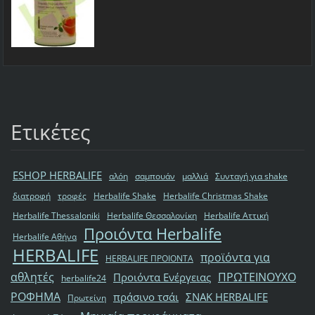
Ετικέτες
ESHOP HERBALIFE
αλόη
σαμπουάν
μαλλιά
Συνταγή για shake
διατροφή
τροφές
Herbalife Shake
Herbalife Christmas Shake
Herbalife Thessaloniki
Herbalife Θεσσαλονίκη
Herbalife Αττική
Προιόντα Herbalife
Herbalife Αθήνα
HERBALIFE
προϊόντα για
HERBALIFE ΠΡΟΙΟΝΤΑ
αθλητές
ΠΡΩΤΕΙΝΟΥΧΟ
Προιόντα Ενέργειας
herbalife24
ΡΟΦΗΜΑ
πράσινο τσάι
ΣΝΑΚ HERBALIFE
Πρωτείνη