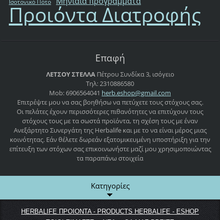
Μηνιαία προγράμματα
Ισοτονικό Πότο
Προιόντα Διατροφής
Επαφή
ΛΕΤΣΟΥ ΣΤΕΛΛΑ
Πέτρου Συνδίκα 3, ισόγειο
Τηλ: 2310886580
Mob: 6906564041
herb.esh
op@gmail
.com
Επιτρέψτε μου να σας βοηθήσω να πετύχετε τους στόχους σας.
Οι πελάτες έχουν περισσότερες πιθανότητες να επιτύχουν τους
στόχους τους με τα σωστά προϊόντα, τη σχέση τους με έναν
Ανεξάρτητο Συνεργάτη της Herbalife και με το να είναι μέρος μιας
κοινότητας. Εάν θέλετε δωρεάν εξατομικευμένη υποστήριξη για την
επίτευξη των στόχων σας επικοινωνήστε μαζί μου χρησιμοποιώντας
τα παραπάνω στοιχεία
Κατηγορίες
HERBALIFE ΠΡΟΙΟΝΤΑ - PRODUCTS HERBALIFE - ESHOP