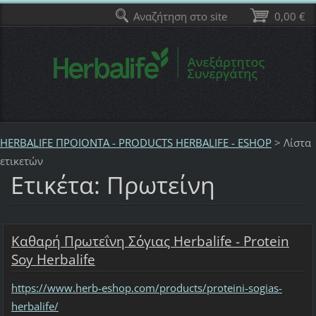
Αναζήτηση στο site
0,00 €
HERBALIFE ΠΡΟΙΟΝΤΑ - PRODUCTS HERBALIFE - ESHOP
>
Λίστα
ετικετών
Ετικέτα: Πρωτείνη
Καθαρή Πρωτεΐνη Σόγιας Herbalife - Protein
Soy Herbalife
https://www.herb-eshop.com/products/proteini-sogias-
herbalife/