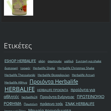
Ετικέτες
ESHOP HERBALIFE
αλόη
σαμπουάν
μαλλιά
Συνταγή για shake
διατροφή
τροφές
Herbalife Shake
Herbalife Christmas Shake
Herbalife Thessaloniki
Herbalife Θεσσαλονίκη
Herbalife Αττική
Προιόντα Herbalife
Herbalife Αθήνα
HERBALIFE
προϊόντα για
HERBALIFE ΠΡΟΙΟΝΤΑ
αθλητές
ΠΡΩΤΕΙΝΟΥΧΟ
Προιόντα Ενέργειας
herbalife24
ΡΟΦΗΜΑ
πράσινο τσάι
ΣΝΑΚ HERBALIFE
Πρωτείνη
Μηνιαία προγράμματα
Ισοτονικό Πότο