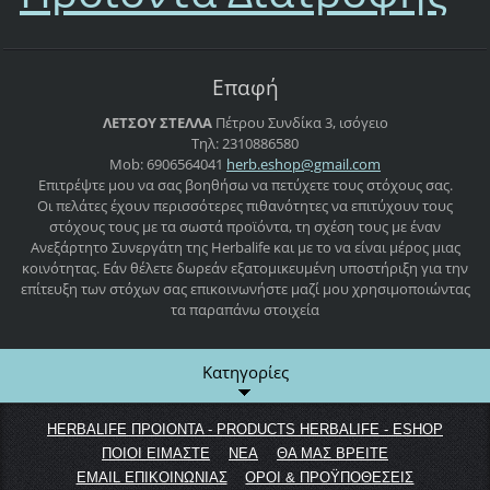
Επαφή
ΛΕΤΣΟΥ ΣΤΕΛΛΑ
Πέτρου Συνδίκα 3, ισόγειο
Τηλ: 2310886580
Mob: 6906564041
herb.esh
op@gmail
.com
Επιτρέψτε μου να σας βοηθήσω να πετύχετε τους στόχους σας.
Οι πελάτες έχουν περισσότερες πιθανότητες να επιτύχουν τους
στόχους τους με τα σωστά προϊόντα, τη σχέση τους με έναν
Ανεξάρτητο Συνεργάτη της Herbalife και με το να είναι μέρος μιας
κοινότητας. Εάν θέλετε δωρεάν εξατομικευμένη υποστήριξη για την
επίτευξη των στόχων σας επικοινωνήστε μαζί μου χρησιμοποιώντας
τα παραπάνω στοιχεία
Κατηγορίες
HERBALIFE ΠΡΟΙΟΝΤΑ - PRODUCTS HERBALIFE - ESHOP
ΠΟΙΟΙ ΕΙΜΑΣΤΕ
ΝΕΑ
ΘΑ ΜΑΣ ΒΡΕΙΤΕ
EMAIL ΕΠΙΚΟΙΝΩΝΙΑΣ
ΟΡΟΙ & ΠΡΟΫΠΟΘΕΣΕΙΣ