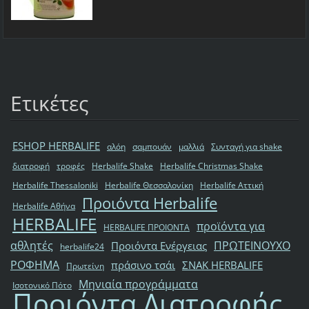
Ετικέτες
ESHOP HERBALIFE
αλόη
σαμπουάν
μαλλιά
Συνταγή για shake
διατροφή
τροφές
Herbalife Shake
Herbalife Christmas Shake
Herbalife Thessaloniki
Herbalife Θεσσαλονίκη
Herbalife Αττική
Προιόντα Herbalife
Herbalife Αθήνα
HERBALIFE
προϊόντα για
HERBALIFE ΠΡΟΙΟΝΤΑ
αθλητές
ΠΡΩΤΕΙΝΟΥΧΟ
Προιόντα Ενέργειας
herbalife24
ΡΟΦΗΜΑ
πράσινο τσάι
ΣΝΑΚ HERBALIFE
Πρωτείνη
Μηνιαία προγράμματα
Ισοτονικό Πότο
Προιόντα Διατροφής