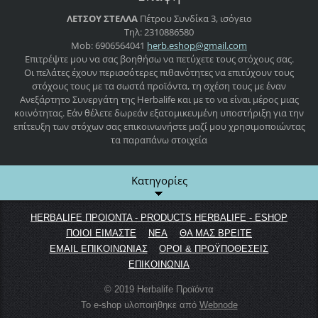
ΛΕΤΣΟΥ ΣΤΕΛΛΑ
Πέτρου Συνδίκα 3, ισόγειο
Τηλ: 2310886580
Mob: 6906564041
herb.esh
op@gmail
.com
Επιτρέψτε μου να σας βοηθήσω να πετύχετε τους στόχους σας.
Οι πελάτες έχουν περισσότερες πιθανότητες να επιτύχουν τους
στόχους τους με τα σωστά προϊόντα, τη σχέση τους με έναν
Ανεξάρτητο Συνεργάτη της Herbalife και με το να είναι μέρος μιας
κοινότητας. Εάν θέλετε δωρεάν εξατομικευμένη υποστήριξη για την
επίτευξη των στόχων σας επικοινωνήστε μαζί μου χρησιμοποιώντας
τα παραπάνω στοιχεία
Κατηγορίες
HERBALIFE ΠΡΟΙΟΝΤΑ - PRODUCTS HERBALIFE - ESHOP
ΠΟΙΟΙ ΕΙΜΑΣΤΕ
ΝΕΑ
ΘΑ ΜΑΣ ΒΡΕΙΤΕ
EMAIL ΕΠΙΚΟΙΝΩΝΙΑΣ
ΟΡΟΙ & ΠΡΟΫΠΟΘΕΣΕΙΣ
ΕΠΙΚΟΙΝΩΝΙΑ
© 2019 Herbalife Προϊόντα
Το e-shop υλοποιήθηκε από
Webnode