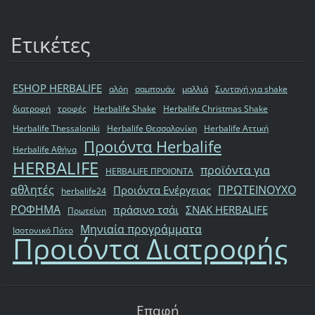
Ετικέτες
ESHOP HERBALIFE
αλόη
σαμπουάν
μαλλιά
Συνταγή για shake
διατροφή
τροφές
Herbalife Shake
Herbalife Christmas Shake
Herbalife Thessaloniki
Herbalife Θεσσαλονίκη
Herbalife Αττική
Προιόντα Herbalife
Herbalife Αθήνα
HERBALIFE
προϊόντα για
HERBALIFE ΠΡΟΙΟΝΤΑ
αθλητές
ΠΡΩΤΕΙΝΟΥΧΟ
Προιόντα Ενέργειας
herbalife24
ΡΟΦΗΜΑ
πράσινο τσάι
ΣΝΑΚ HERBALIFE
Πρωτείνη
Μηνιαία προγράμματα
Ισοτονικό Πότο
Προιόντα Διατροφής
Επαφή