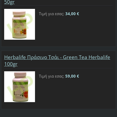
50gr
Τιμή για εσας:
34,00 €
Herbalife Πράσινο Τσάι - Green Tea Herbalife
100gr
Τιμή για εσας:
59,00 €