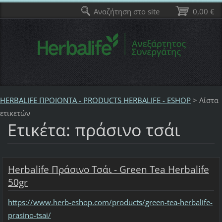
Αναζήτηση στο site
0,00 €
HERBALIFE ΠΡΟΙΟΝΤΑ - PRODUCTS HERBALIFE - ESHOP
>
Λίστα
ετικετών
Ετικέτα: πράσινο τσάι
Herbalife Πράσινο Τσάι - Green Tea Herbalife
50gr
https://www.herb-eshop.com/products/green-tea-herbalife-
prasino-tsai/