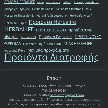
ESHOP HERBALIFE
αλόη
σαμπουάν
μαλλιά
Συνταγή για shake
διατροφή
τροφές
Herbalife Shake
Herbalife Christmas Shake
Herbalife Thessaloniki
Herbalife Θεσσαλονίκη
Herbalife Αττική
Προιόντα Herbalife
Herbalife Αθήνα
HERBALIFE
προϊόντα για
HERBALIFE ΠΡΟΙΟΝΤΑ
αθλητές
ΠΡΩΤΕΙΝΟΥΧΟ
Προιόντα Ενέργειας
herbalife24
ΡΟΦΗΜΑ
πράσινο τσάι
ΣΝΑΚ HERBALIFE
Πρωτείνη
Μηνιαία προγράμματα
Ισοτονικό Πότο
Προιόντα Διατροφής
Επαφή
ΛΕΤΣΟΥ ΣΤΕΛΛΑ
Πέτρου Συνδίκα 3, ισόγειο
Τηλ: 2310886580
Mob: 6906564041
herb.esh
op@gmail
.com
Επιτρέψτε μου να σας βοηθήσω να πετύχετε τους στόχους σας.
Οι πελάτες έχουν περισσότερες πιθανότητες να επιτύχουν τους