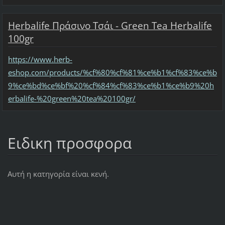
Herbalife Πράσινο Τσάι - Green Tea Herbalife
100gr
https://www.herb-
eshop.com/products/%cf%80%cf%81%ce%b1%cf%83%ce%b
9%ce%bd%ce%bf%20%cf%84%cf%83%ce%b1%ce%b9%20h
erbalife-%20green%20tea%20100gr/
Ειδικη προσφορα
Αυτή η κατηγορία είναι κενή.