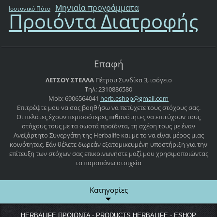
Μηνιαία προγράμματα
Ισοτονικό Πότο
Προιόντα Διατροφής
Επαφή
ΛΕΤΣΟΥ ΣΤΕΛΛΑ
Πέτρου Συνδίκα 3, ισόγειο
Τηλ: 2310886580
Mob: 6906564041
herb.esh
op@gmail
.com
Επιτρέψτε μου να σας βοηθήσω να πετύχετε τους στόχους σας.
Οι πελάτες έχουν περισσότερες πιθανότητες να επιτύχουν τους
στόχους τους με τα σωστά προϊόντα, τη σχέση τους με έναν
Ανεξάρτητο Συνεργάτη της Herbalife και με το να είναι μέρος μιας
κοινότητας. Εάν θέλετε δωρεάν εξατομικευμένη υποστήριξη για την
επίτευξη των στόχων σας επικοινωνήστε μαζί μου χρησιμοποιώντας
τα παραπάνω στοιχεία
Κατηγορίες
HERBALIFE ΠΡΟΙΟΝΤΑ - PRODUCTS HERBALIFE - ESHOP