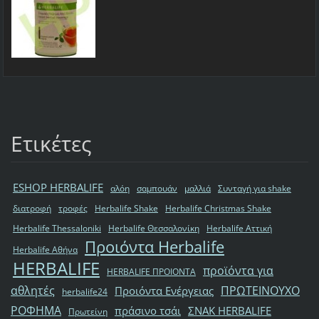
Ετικέτες
ESHOP HERBALIFE
αλόη
σαμπουάν
μαλλιά
Συνταγή για shake
διατροφή
τροφές
Herbalife Shake
Herbalife Christmas Shake
Herbalife Thessaloniki
Herbalife Θεσσαλονίκη
Herbalife Αττική
Προιόντα Herbalife
Herbalife Αθήνα
HERBALIFE
προϊόντα για
HERBALIFE ΠΡΟΙΟΝΤΑ
αθλητές
ΠΡΩΤΕΙΝΟΥΧΟ
Προιόντα Ενέργειας
herbalife24
ΡΟΦΗΜΑ
πράσινο τσάι
ΣΝΑΚ HERBALIFE
Πρωτείνη